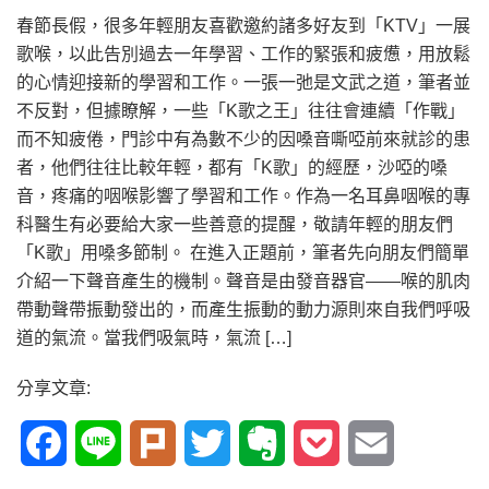
春節長假，很多年輕朋友喜歡邀約諸多好友到「KTV」一展
歌喉，以此告別過去一年學習、工作的緊張和疲憊，用放鬆
的心情迎接新的學習和工作。一張一弛是文武之道，筆者並
不反對，但據瞭解，一些「K歌之王」往往會連續「作戰」
而不知疲倦，門診中有為數不少的因嗓音嘶啞前來就診的患
者，他們往往比較年輕，都有「K歌」的經歷，沙啞的嗓
音，疼痛的咽喉影響了學習和工作。作為一名耳鼻咽喉的專
科醫生有必要給大家一些善意的提醒，敬請年輕的朋友們
「K歌」用嗓多節制。 在進入正題前，筆者先向朋友們簡單
介紹一下聲音產生的機制。聲音是由發音器官——喉的肌肉
帶動聲帶振動發出的，而產生振動的動力源則來自我們呼吸
道的氣流。當我們吸氣時，氣流 […]
分享文章:
Facebook
Line
Plurk
Twitter
Evernote
Pocket
Email