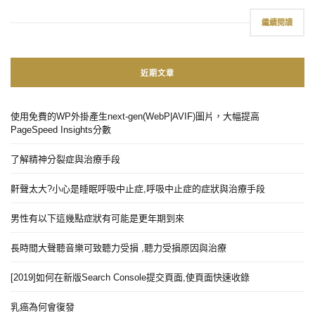
繼續閱讀
近期文章
使用免費的WP外掛產生next-gen(WebP|AVIF)圖片，大幅提高
PageSpeed Insights分數
了解精神分裂症與治療手段
鼾聲太大?小心是睡眠呼吸中止症,呼吸中止症的症狀與治療手段
男性有以下這幾點症狀有可能是更年期到來
長時間大聲聽音樂可致聽力受損 ,聽力受損原因與治療
[2019]如何在新版Search Console提交頁面,使頁面快速收錄
乳癌為何會復發