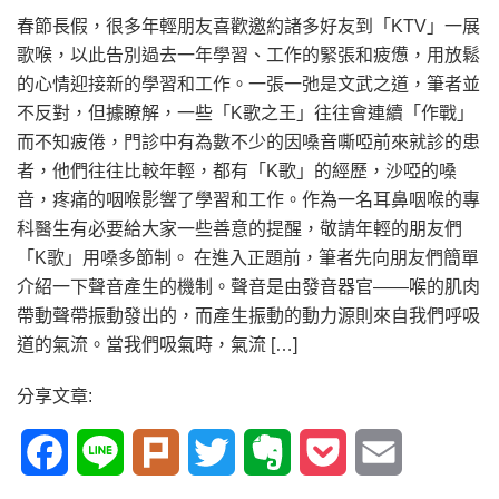
春節長假，很多年輕朋友喜歡邀約諸多好友到「KTV」一展
歌喉，以此告別過去一年學習、工作的緊張和疲憊，用放鬆
的心情迎接新的學習和工作。一張一弛是文武之道，筆者並
不反對，但據瞭解，一些「K歌之王」往往會連續「作戰」
而不知疲倦，門診中有為數不少的因嗓音嘶啞前來就診的患
者，他們往往比較年輕，都有「K歌」的經歷，沙啞的嗓
音，疼痛的咽喉影響了學習和工作。作為一名耳鼻咽喉的專
科醫生有必要給大家一些善意的提醒，敬請年輕的朋友們
「K歌」用嗓多節制。 在進入正題前，筆者先向朋友們簡單
介紹一下聲音產生的機制。聲音是由發音器官——喉的肌肉
帶動聲帶振動發出的，而產生振動的動力源則來自我們呼吸
道的氣流。當我們吸氣時，氣流 […]
分享文章:
Facebook
Line
Plurk
Twitter
Evernote
Pocket
Email