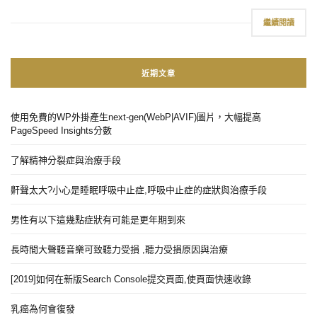
繼續閱讀
近期文章
使用免費的WP外掛產生next-gen(WebP|AVIF)圖片，大幅提高
PageSpeed Insights分數
了解精神分裂症與治療手段
鼾聲太大?小心是睡眠呼吸中止症,呼吸中止症的症狀與治療手段
男性有以下這幾點症狀有可能是更年期到來
長時間大聲聽音樂可致聽力受損 ,聽力受損原因與治療
[2019]如何在新版Search Console提交頁面,使頁面快速收錄
乳癌為何會復發