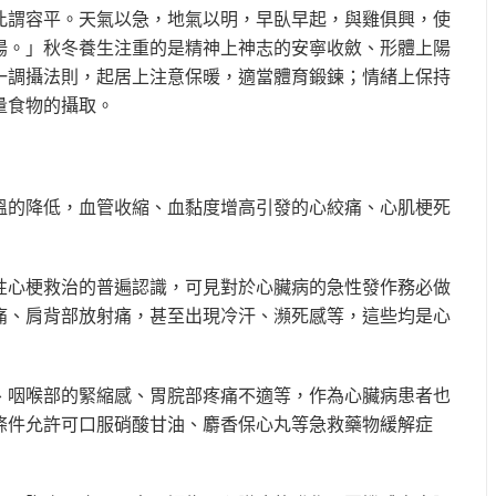
此謂容平。天氣以急，地氣以明，早臥早起，與雞俱興，使
陽。」秋冬養生注重的是精神上神志的安寧收斂、形體上陽
一調攝法則，起居上注意保暖，適當體育鍛鍊；情緒上保持
量食物的攝取。
溫的降低，血管收縮、血黏度增高引發的心絞痛、心肌梗死
性心梗救治的普遍認識，可見對於心臟病的急性發作務必做
痛、肩背部放射痛，甚至出現冷汗、瀕死感等，這些均是心
、咽喉部的緊縮感、胃脘部疼痛不適等，作為心臟病患者也
條件允許可口服硝酸甘油、麝香保心丸等急救藥物緩解症