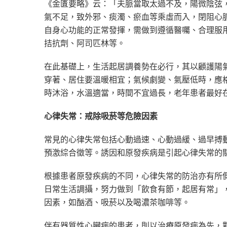
《金匱要略》云：「夫脈當取太過不及，陽微陰弦
氣不足，致外邪、痰濁、瘀血等乘虛而入，閉阻心
自身心功能的正常發揮，需做到遵循醫囑、合理服
拮抗劑、阿司匹林等。
在此基礎上，生活起居調養勢在必行，其以顧護陽
穿著、居住要溫暖相宜；氣候劇變、氣壓低時，應
時沐浴，水溫適當，時間不宜過長，老年患者最好
心律失常：戒除吸菸等危險因素
常見的心律失常包括心動過速、心動過緩、過早搏
預激綜合徵等。誘因和原發疾病是引起心律失常的
根據患者原發疾病的不同，心律失常的防治亦有所
日常生活調攝，努力做到「飲食有節，起居有常」
因素，如酗酒、吸菸以及喝濃茶咖啡等。
伴有器質性心臟病的患者，則以治療原發病為先，