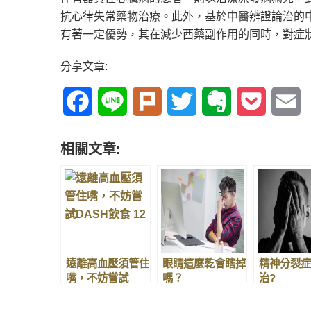
抗心律失常藥物治療。此外，基於中醫辨證論治的
有著一定優勢，其在減少西藥副作用的同時，對症
分享文章:
Facebook
Line
Plurk
Twitter
Evernote
Pocket
E
相關文章:
遠離高血壓須管住
眼睛這麼乾會瞎掉
精神分裂症
嘴，不妨嘗試
嗎？
治?
DASH飲食