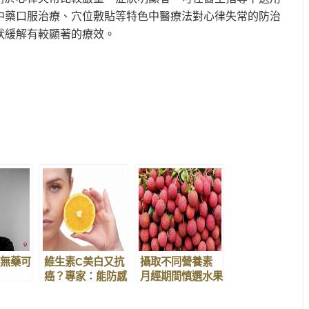
中藥口服治療、穴位敷貼等特色中醫療法對心律失常的防治
狀緩解有較顯著的療效。
mail
無藥可
維生素C美白又抗
攝取不同營養素
癌？專家：能防感
月經期間慎選水果
冒，其他別指望