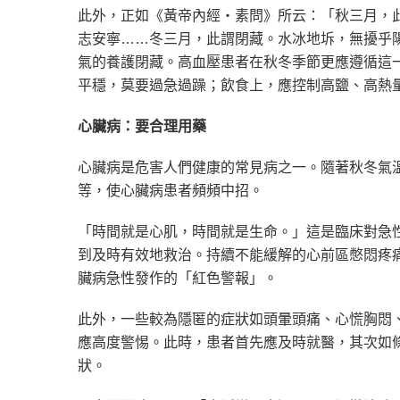
此外，正如《黃帝內經‧素問》所云：「秋三月，
志安寧……冬三月，此謂閉藏。水冰地坼，無擾乎
氣的養護閉藏。高血壓患者在秋冬季節更應遵循這
平穩，莫要過急過躁；飲食上，應控制高鹽、高熱
心臟病：要合理用藥
心臟病是危害人們健康的常見病之一。隨著秋冬氣
等，使心臟病患者頻頻中招。
「時間就是心肌，時間就是生命。」這是臨床對急
到及時有效地救治。持續不能緩解的心前區憋悶疼
臟病急性發作的「紅色警報」。
此外，一些較為隱匿的症狀如頭暈頭痛、心慌胸悶
應高度警惕。此時，患者首先應及時就醫，其次如
狀。