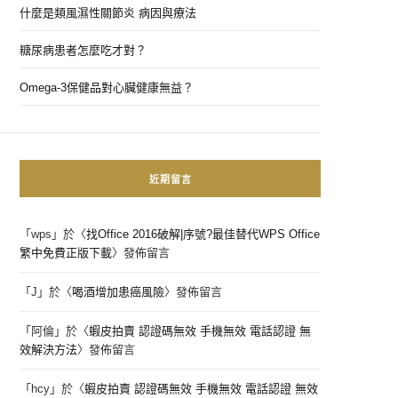
什麼是類風濕性關節炎 病因與療法
糖尿病患者怎麼吃才對？
Omega-3保健品對心臟健康無益？
近期留言
「
wps
」於〈
找Office 2016破解|序號?最佳替代WPS Office
繁中免費正版下載
〉發佈留言
「
J
」於〈
喝酒增加患癌風險
〉發佈留言
「
阿倫
」於〈
蝦皮拍賣 認證碼無效 手機無效 電話認證 無
效解決方法
〉發佈留言
「
hcy
」於〈
蝦皮拍賣 認證碼無效 手機無效 電話認證 無效