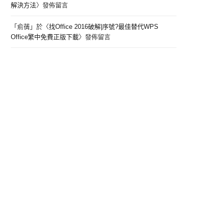
解決方法
〉發佈留言
「
俞蒨
」於〈
找Office 2016破解|序號?最佳替代WPS
Office繁中免費正版下載
〉發佈留言