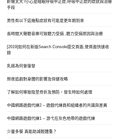
鼾聲太大?小心是睡眠呼吸中止症,呼吸中止症的症狀與治療
手段
男性有以下這幾點症狀有可能是更年期到來
長時間大聲聽音樂可致聽力受損 ,聽力受損原因與治療
[2019]如何在新版Search Console提交頁面,使頁面快速收
錄
乳癌為何會復發
熬夜追劇對身體的影響及保健攻略
了解如何導致陰莖骨折及預防，發生時如何處理
中國網路遊戲代練2 – 遊戲代練員和組織者的共識與差異
中國網路遊戲代練1 – 游弋在灰色地帶的遊戲代練
少量多餐 真能助減輕體重？