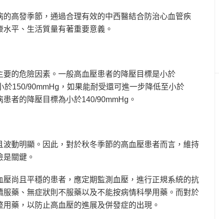
病的高發季節，通過合理有效的中西醫結合防治心血管疾
康水平、生活質量有著重要意義。
主要的危險因素。一般高血壓患者的降壓目標是小於
是小於150/90mmHg，如果能耐受還可進一步降低至小於
患者的降壓目標為小於140/90mmHg。
且波動明顯。因此，對於秋冬季節的高血壓患者而言，維持
險是關鍵。
血壓尚且平穩的患者，應定期監測血壓，進行正規系統的抗
續服藥、無症狀則不服藥以及不能按病情科學用藥。而對於
整用藥，以防止高血壓的進展及併發症的出現。