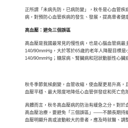
正所謂「未病先防，已病防變」，秋冬是心血管疾
病，對預防心血管疾病的發生、發展，提高患者健
高血壓：避免三個誤區
高血壓是我國最常見的慢性病，也是心腦血管病最
140/90mmHg，大於等於65歲的老年人降壓目標
140/90mmHg；糖尿病、腎臟病和冠狀動脈性心臟病
秋冬季節氣候劇變，血管收縮，使血壓更易升高，
血壓平穩、最大限度地降低心血管併發症和死亡危
具體而言，秋冬高血壓病的防治有緩急之分。對於
高血壓治療，要避免「三個誤區」——不願長期持
血壓明顯升高或波動較大的患者，應及時就醫、調