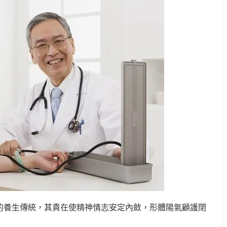
的養生傳統，其貴在使精神情志安定內斂，形體陽氣顧護閉