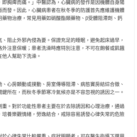
，即胸痺而痛。」中醫認為，心臟病的發作是因機體自身陽
脈而發。因此，心臟病患者在秋冬季的防護首先應維護機體
用藥物治療，常見用藥如硝酸酯類藥物、β受體阻滯劑、鈣
氣、阻止外邪內侵為要。保證充足的睡眠，避免起床過早，
格外注意保暖；患者洗澡時應特別注意，不可在飽餐或飢餓
在他人幫助下洗澡。
動、心房顫動或撲動、房室傳導阻滯、病態竇房結綜合徵、
關鍵所在，而秋冬季節寒冷氣候亦是不容忽視的誘因之一。
側重。對於功能性患者主要在於去除誘因和心理治療，通過
，培養樂觀情緒，勞逸結合，戒除容易誘發心律失常的危險
對於心律失常比較嚴重、症狀明顯者，可在醫生指導下選用