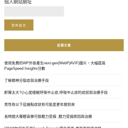
個人網站網址
近期文章
使用免費的WP外掛產生next-gen(WebP|AVIF)圖片，大幅提高
PageSpeed Insights分數
了解精神分裂症與治療手段
鼾聲太大?小心是睡眠呼吸中止症,呼吸中止症的症狀與治療手段
男性有以下這幾點症狀有可能是更年期到來
長時間大聲聽音樂可致聽力受損 ,聽力受損原因與治療