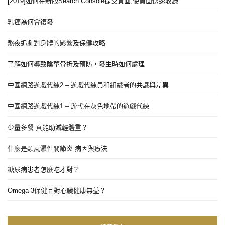
[2019]如何在新版Search Console提交頁面,使頁面快速收錄
乳癌為何會復發
熬夜追劇對身體的影響及保健攻略
了解如何導致陰莖骨折及預防，發生時如何處理
中國網路遊戲代練2 – 遊戲代練員和組織者的共識與差異
中國網路遊戲代練1 – 游弋在灰色地帶的遊戲代練
少量多餐 真能助減輕體重？
什麼是類風濕性關節炎 病因與療法
糖尿病患者怎麼吃才對？
Omega-3保健品對心臟健康無益？