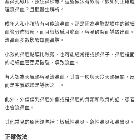
塞鼻孔紙巾、按住鼻樑等。這些做法有效嗎？該如何正確處
理流鼻血？且聽醫生解析。
成年人和小孩皆有可能流鼻血。那是因為鼻腔黏膜中的微細
血管分佈很密，而且很敏感且脆弱，容易破裂而導致出血。
流鼻血多數影響單側鼻腔。
小孩的鼻腔黏膜比較薄，也可能經常挖或揉鼻子，鼻腔裡面
的毛細血管更易破裂，導致流血。
有人認為天氣熱容易流鼻血，其實一般與天冷天熱無關，反
而是空氣乾燥是導因之一。
此外，外傷傷到鼻腔外側或是鼻腔的骨頭和軟骨的話，患者
也會流鼻血。
其他常見的原因還包括：敏感性鼻炎、急性鼻炎和鼻竇炎。
正確做法