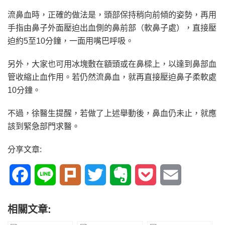
流鼻血時，正確的做法是，頭部保持稍向前傾的姿勢，再用
手指由鼻子外面壓迫出血側的鼻前部（軟鼻子處），直接壓
迫約5至10分鐘，一面用嘴巴呼吸。
另外，大家也可用冰塊敷在額頭或在鼻樑上，以達到鼻部血
管收縮止血作用。若仍然流鼻血，就再直接壓迫鼻子柔軟處
10分鐘。
不過，徐醫生提醒，若做了上述舉動後，鼻血仍未止，就應
該到緊急部門求醫。
分享文章:
Facebook
Line
Plurk
Twitter
Evernote
Pocket
Email
相關文章: