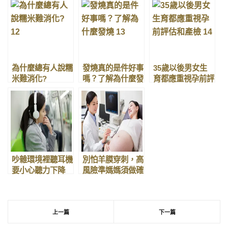
為什麼總有人說糯
發燒真的是件好事
35歲以後男女生
米難消化?
嗎？了解為什麼發
育都應重視孕前評
燒
估和產檢
吵雜環境裡聽耳機
別怕羊膜穿刺，高
要小心聽力下降
風險準媽媽須做確
診性檢查
上一篇
下一篇